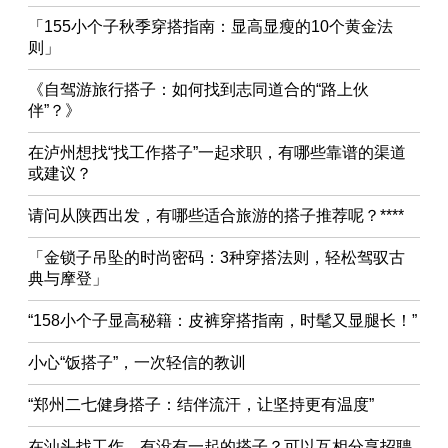
「155小个子秋季穿搭指南：显高显瘦的10个黄金法
则」
《自驾游旅行搭子：如何找到志同道合的“路上伙
伴”？》
在泸州想找“找工作搭子”一起求职，有哪些靠谱的渠道
或建议？
请问从陕西出发，有哪些适合旅游的搭子推荐呢？****
「金锁子吊坠的时尚密码：3种穿搭法则，轻松驾驭古
典与摩登」
“158小个子显高秘籍：皮裤穿搭指南，时髦又显腿长！”
小心“饭搭子”，一次轻信的教训
“郑州二七健身搭子：结伴流汗，让坚持更有温度”
在汕头找工作，有没有一起的搭子？可以互相分享招聘