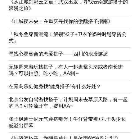
《从江城到彩云之巅：武汉出发，寻找云南旅游搭子的
浪漫之旅》
《山城夜未央：在重庆寻找你的微醺搭子指南》
「秋冬叠穿新潮流！解锁“袄子+卫衣”的5种时髦穿搭公
式」
寻找心灵契合的恋爱搭子——四川的浪漫邂逅
无锡周末游玩找搭子，有人一起逛鼋头渚或者南长街
吗？可以拍照、吃小吃，AA制～
在青岛乐刻健身找“健身搭子”有什么好处？
北京出发自驾游找搭子，计划周末去草原天路，有一起
的吗？可轮流开车，费用AA~
张子枫迪士尼元气穿搭曝光！牛仔背带裤+丸子头少女
感溢出屏幕
《社恐酒搭子：微醺是成年人最体面的“逃跑计划”》