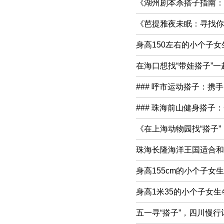
《湖州剧本杀搭子指南：
《芭提雅夜未眠：寻找你
身高150左右的小个子
在海口想找“带娃搭子”
### 呼市运动搭子：携
### 珠海前山健身搭
《在上海动物园找“搭子
珠海长隆海洋王国适合和
身高155cm的小个子
身高1米35的小个子女
五一寻“搭子”，四川慢