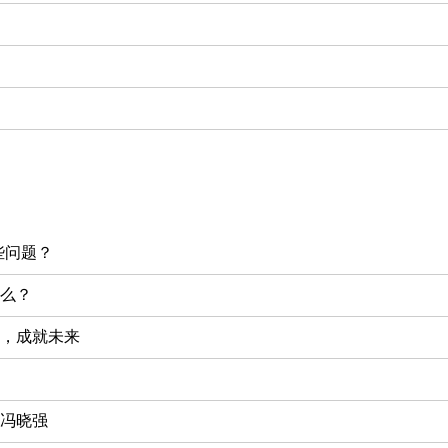
些问题？
么？
，成就未来
教冯晓强