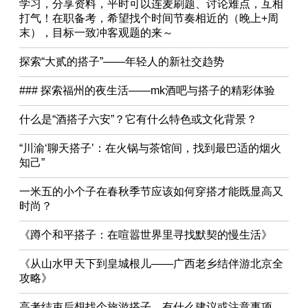
学习，分享资料，平时可以连麦刷题、讨论难点，互相
打气！在职备考，希望找个时间节奏相近的（晚上+周
末），目标一致冲客观题的来～
探索“大贰的搭子”——年轻人的新社交趋势
### 探索福州的夜生活——mk酒吧与搭子的精彩体验
什么是“酒搭子六安”？它有什么特色或文化背景？
“川渝‘聊天搭子’：在火锅与茶馆间，找到最巴适的烟火
知己”
一米五的小个子在春秋季节应该如何穿搭才能既显高又
时尚？
《蹲个和平搭子：在喧嚣世界里寻找默契的慢生活》
《从山水甲天下到皇城根儿——广西老乡结伴游北京全
攻略》
高考结束后想找个旅游搭子，有什么建议或注意事项