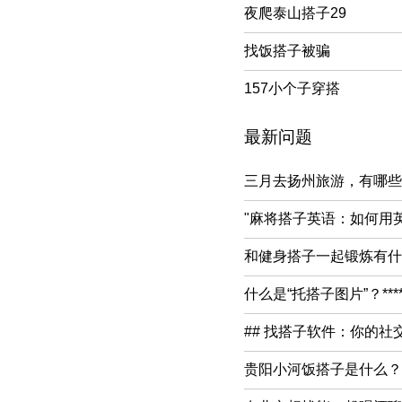
夜爬泰山搭子29
找饭搭子被骗
157小个子穿搭
最新问题
三月去扬州旅游，有哪些
"麻将搭子英语：如何用
和健身搭子一起锻炼有什
什么是“托搭子图片”？***
## 找搭子软件：你的社
贵阳小河饭搭子是什么？