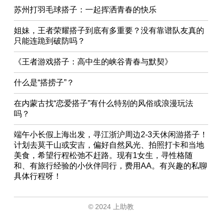
苏州打羽毛球搭子：一起挥洒青春的快乐
姐妹，王者荣耀搭子到底有多重要？没有靠谱队友真的
只能连跪到破防吗？
《王者游戏搭子：高中生的峡谷青春与默契》
什么是“搭捞子”？
在内蒙古找“恋爱搭子”有什么特别的风俗或浪漫玩法
吗？
端午小长假上海出发，寻江浙沪周边2-3天休闲游搭子！
计划去莫干山或安吉，偏好自然风光、拍照打卡和当地
美食，希望行程松弛不赶路。现有1女生，寻性格随
和、有旅行经验的小伙伴同行，费用AA。有兴趣的私聊
具体行程呀！
© 2024 上助教