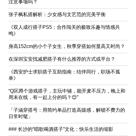
注意事项吗？
张子枫私搭解析：少女感与文艺范的完美平衡
《双人成行搭子PS5：合作闯关的极致乐趣与情感共
鸣》
身高152cm的小个子女生，秋季穿搭如何显高又时尚？
在深圳宝安找减肥搭子有什么推荐的方式或平台？
《西安护士求职搭子互助指南：结伴同行，职场不孤
单》
“Q区蹲个游戏搭子，主玩中辅，能开麦不压力，晚上和
周末在线，有一起上分的吗？😊”
「子涵穿搭号：用简约单品打造高级感，解锁不费力的
日常时髦」
### 长沙的“唱歌喝酒搭子”文化：快乐生活的缩影